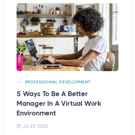
7 
PROFESSIONAL DEVELOPMENT
Co
5 Ways To Be A Better
Ac
Manager In A Virtual Work
Environment
Jul 23, 2020